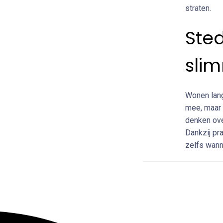
straten.
Ste
sli
Wonen lang
mee, maar 
denken ove
Dankzij pr
zelfs wanne