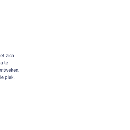
et zich
a te
ontweken.
le plek,