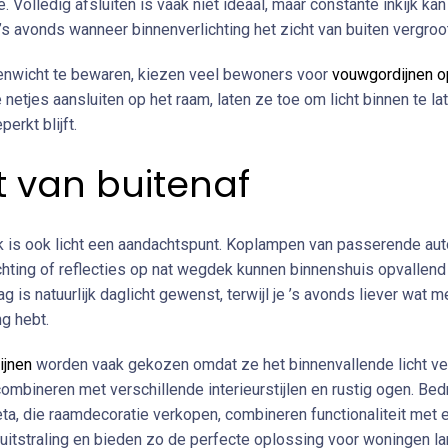
. Volledig afsluiten is vaak niet ideaal, maar constante inkijk ka
 ’s avonds wanneer binnenverlichting het zicht van buiten vergroo
nwicht te bewaren, kiezen veel bewoners voor
vouwgordijnen o
netjes aansluiten op het raam, laten ze toe om licht binnen te lat
perkt blijft.
t van buitenaf
jk is ook licht een aandachtspunt. Koplampen van passerende auto
ichting of reflecties op nat wegdek kunnen binnenshuis opvallen
ag is natuurlijk daglicht gewenst, terwijl je ’s avonds liever wat m
g hebt.
ijnen
worden vaak gekozen omdat ze het binnenvallende licht ve
ombineren met verschillende interieurstijlen en rustig ogen. Bed
ta, die raamdecoratie verkopen, combineren functionaliteit met 
uitstraling en bieden zo de perfecte oplossing voor woningen l