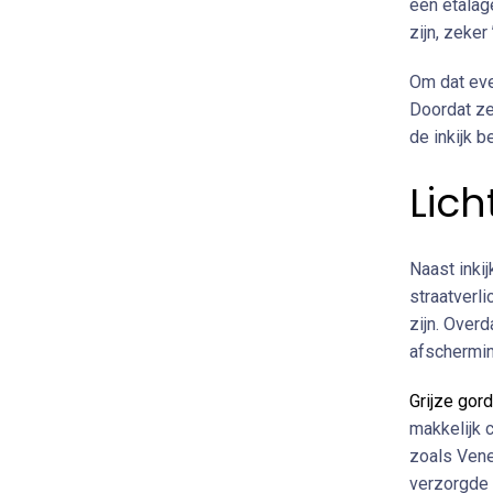
een etalage
zijn, zeker
Om dat eve
Doordat ze 
de inkijk be
Lich
Naast inki
straatverl
zijn. Overd
afschermin
Grijze gord
makkelijk c
zoals Vene
verzorgde 