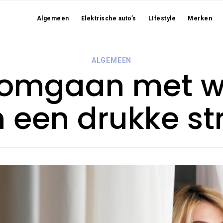
Algemeen
Elektrische auto’s
LIfestyle
Merken
ALGEMEEN
 omgaan met 
 een drukke st