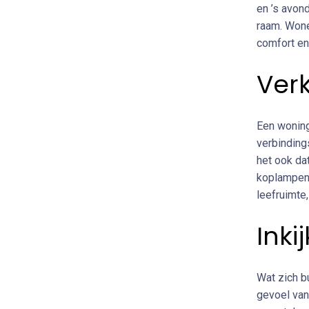
en ’s avon
raam. Wone
comfort en 
Ver
Een woning 
verbinding
het ook dat
koplampen 
leefruimte
Inki
Wat zich b
gevoel van