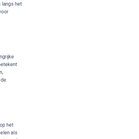
 langs het
voor
ngrijke
betekent
n,
 de
 op het
elen als