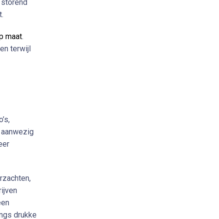
n storend
t.
p maat
.
en terwijl
’s,
d aanwezig
eer
rzachten,
rijven
een
angs drukke